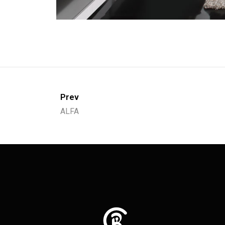
Prev
ALFA