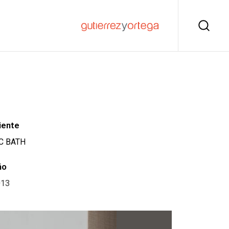
iente
C BATH
ño
013