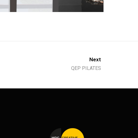
Next
QEP PILATES