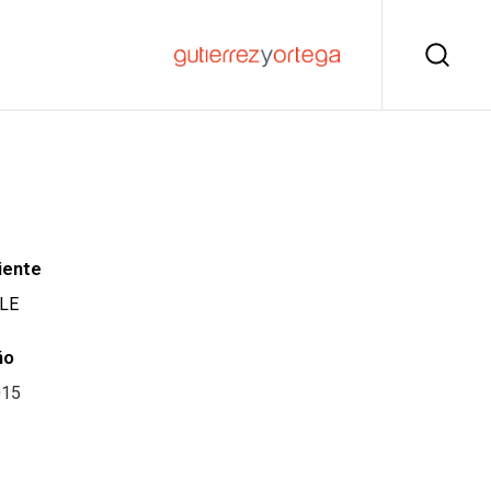
iente
LE
ño
015