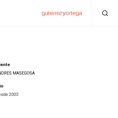
iente
NDRES MASEGOSA
ño
esde 2003