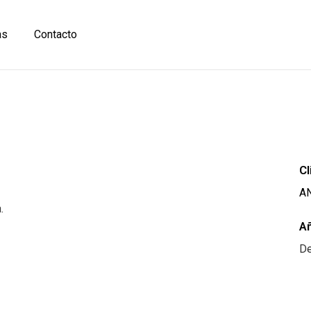
as
Contacto
Cl
A
.
A
D